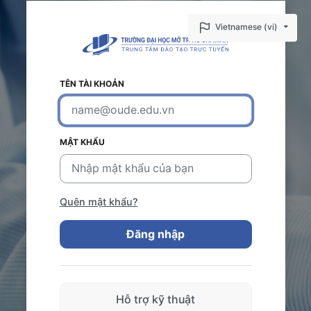
Chuyển tới nội dung chính
Vietnamese ‎(vi)‎
TÊN TÀI KHOẢN
MẬT KHẨU
Quên mật khẩu?
Đăng nhập
Hỗ trợ kỹ thuật